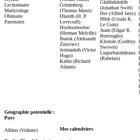
Glubbdubdrib
Lectionnaire
Grimmberg
(Jonathan Swift)
Martyrologe
(Thomas Mann)
Her (Alfred Jarry)
Obituaire
Hlanith (H. P.
Iffish (Ursula K.
Paroissien
Lovecraft)
Le Guin)
Hooloomooloo
Juam (Edgar R.
(Herman Melville)
Burroughs)
Ibansk (Aleksandr
Kloriole (Godfrey
Zinoviev)
Sweven)
Jerimadeth (Victor
Luquebaralideaux
Hugo)
(Rabelais)
Kabin (Richard
Adams)
Géographie potentielle :
Pays
Mes calendriers
Albino (Voltaire)