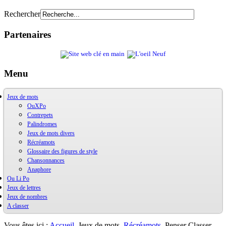
Rechercher
Partenaires
Menu
Jeux de mots
OuXPo
Contrepets
Palindromes
Jeux de mots divers
Récréamots
Glossaire des figures de style
Chansonnances
Anaphore
Ou Li Po
Jeux de lettres
OuLiPo
Jeux de nombres
Base de la Bibliothèque Oulipienne
A classer
Oulipiens
Ludimath
G. Perec
Base Ludimath
Ecrit par des oulipiens
Ludimaths : bibliographie
Bibliographie
Vous êtes ici :
Accueil
Jeux de mots
Récréamots
Penser Classer