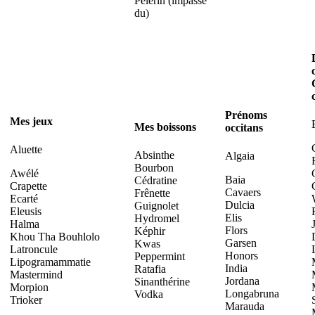
Pélerin (impasse
du)
Prénoms
Mes jeux
Mes boissons
occitans
Aluette
Absinthe
Algaia
Bourbon
Awélé
Baia
Cédratine
Crapette
Cavaers
Frênette
Ecarté
Dulcia
Guignolet
Eleusis
Elis
Hydromel
Halma
Flors
Képhir
Khou Tha Bouhlolo
Garsen
Kwas
Latroncule
Honors
Peppermint
Lipogramammatie
India
Ratafia
Mastermind
Jordana
Sinanthérine
Morpion
Longabruna
Vodka
Trioker
Marauda