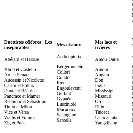
Duettistes célèbres : Les
Mes lacs et
Mes oiseaux
inséparables
rivières
Archéoptérix
Abélard et Héloïse
Amou-Daria
Bergeronnette
Abott et Costello
Amour
Colibri
Arc et Senans
Angara
Condor
Aucassin et Nicolette
Don
Emeu
Castor et Pollux
Indus
Engoulevent
Dante et Béatrice
Mississipi
Gerfaut
Pancrace et Mamer
Missouri
Gypaète
Réaumur et Sébastopol
Ob
Lusciniole
Tintin et Milou
Rhin
Macareux
Vice et Versa
Titicaca
Salangane
Wallis et Futuma
Usumacinta
Sarcelle
Zig et Puce
Yangzijiang