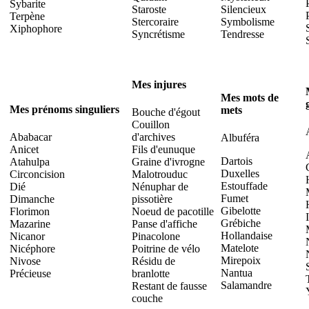
Sybarite
Staroste
Silencieux
Terpène
Stercoraire
Symbolisme
Xiphophore
Syncrétisme
Tendresse
Mes injures
Mes mots de
Mes prénoms singuliers
mets
Bouche d'égout
Couillon
Ababacar
d'archives
Albuféra
Anicet
Fils d'eunuque
Dartois
Atahulpa
Graine d'ivrogne
Duxelles
Circoncision
Malotrouduc
Estouffade
Dié
Nénuphar de
Fumet
Dimanche
pissotière
Gibelotte
Florimon
Noeud de pacotille
Grébiche
Mazarine
Panse d'affiche
Hollandaise
Nicanor
Pinacolone
Matelote
Nicéphore
Poitrine de vélo
Mirepoix
Nivose
Résidu de
Nantua
Précieuse
branlotte
Salamandre
Restant de fausse
couche