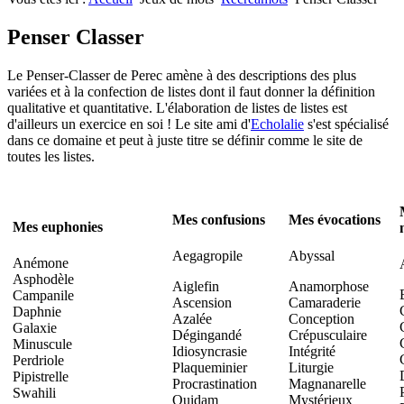
Nombres premiers
Les jeux
Carrés magiques
Alphabet
Penser Classer
Jouez carré
La vie mode d'emploi
Le Penser-Classer de Perec amène à des descriptions des plus
variées et à la confection de listes dont il faut donner la définition
qualitative et quantitative. L'élaboration de listes de listes est
d'ailleurs un exercice en soi ! Le site ami d'
Echolalie
s'est spécialisé
dans ce domaine et peut à juste titre se définir comme le site de
toutes les listes.
Mes confusions
Mes évocations
Mes euphonies
Aegagropile
Abyssal
Anémone
Asphodèle
Aiglefin
Anamorphose
Campanile
Ascension
Camaraderie
Daphnie
Azalée
Conception
Galaxie
Dégingandé
Crépusculaire
Minuscule
Idiosyncrasie
Intégrité
Perdriole
Plaqueminier
Liturgie
Pipistrelle
Procrastination
Magnanarelle
Swahili
Quidam
Mystérieux