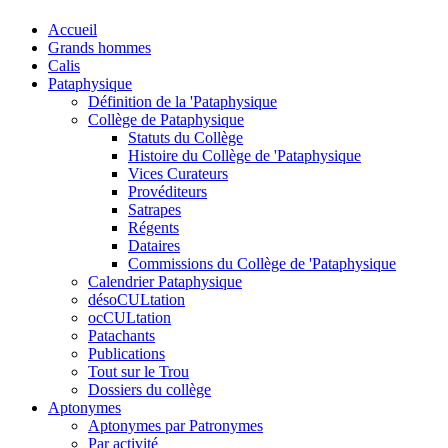
Accueil
Grands hommes
Calis
Pataphysique
Définition de la 'Pataphysique
Collège de Pataphysique
Statuts du Collège
Histoire du Collège de 'Pataphysique
Vices Curateurs
Provéditeurs
Satrapes
Régents
Dataires
Commissions du Collège de 'Pataphysique
Calendrier Pataphysique
désoCULtation
ocCULtation
Patachants
Publications
Tout sur le Trou
Dossiers du collège
Aptonymes
Aptonymes par Patronymes
Par activité