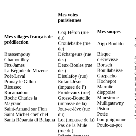
Mes voies
parisiennes
Mes soupes
Coq-Héron (rue
Mes villages français de
du)
prédilection
Croulebarbe (rue
Aïgo Boulido
de)
Bisque
Brassempouy
Déchargeurs (rue
d'écrevisse
Chamouilley
des)
Bortsch
Fitz-James
Deux-Boules (rue
Bouillabaisse
La Bégude de Mazenc
des)
Gazpacho
Poêt-Laval
Dieulafoy (rue)
Hochepot
Prunay le Gillon
Enfant-Jésus
Marmite
Rieussec
(impasse de l’)
dieppoise
Rocamadour
Froidevaux (rue)
Minestrone
Roche Charles la
Grosse-Bouteille
Mulligatawny
Mayrand
(impasse de la)
Pistou
Saint-Amand sur Fion
Jour-se-lève (rue
Potée
Saint-Michel-chef-chef
du)
bourguignonne
Santa Réparata di Balagna
Loi (impasse de la)
Poule-au-pot
Pas-de-la-Mule
(rue du)