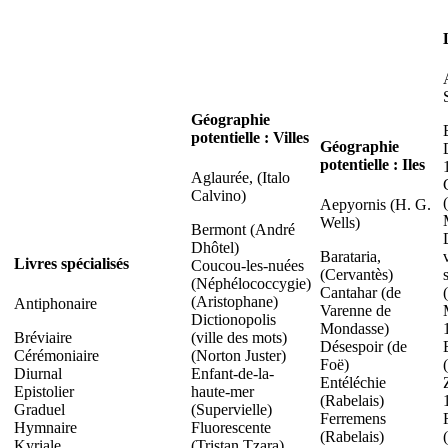
Géographie
potentielle : Villes
Géographie
potentielle : Iles
Aglaurée, (Italo
Calvino)
Aepyornis (H. G.
Wells)
Bermont (André
Dhôtel)
Barataria,
Livres spécialisés
Coucou-les-nuées
(Cervantès)
(Néphélococcygie)
Cantahar (de
(Aristophane)
Antiphonaire
Varenne de
Dictionopolis
Mondasse)
Bréviaire
(ville des mots)
Désespoir (de
Cérémoniaire
(Norton Juster)
Foë)
Diurnal
Enfant-de-la-
Entéléchie
Epistolier
haute-mer
(Rabelais)
Graduel
(Supervielle)
Ferremens
Hymnaire
Fluorescente
(Rabelais)
Kyriale
(Tristan Tzara)