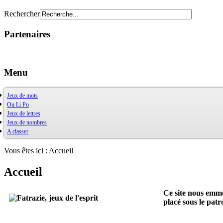
Rechercher
Partenaires
Menu
Jeux de mots
Ou Li Po
OuXPo
Jeux de lettres
Contrepets
OuLiPo
Jeux de nombres
Palindromes
Base de la Bibliothèque Oulipienne
A classer
Jeux de mots divers
Oulipiens
Ludimath
Récréamots
G. Perec
Base Ludimath
Glossaire des figures de style
Ecrit par des oulipiens
Ludimaths : bibliographie
Bibliographie
Vous êtes ici :
Accueil
Chansonnances
Nombres premiers
Les jeux
Anaphore
Carrés magiques
Alphabet
Accueil
Jouez carré
La vie mode d'emploi
Ce site nous emmè
placé sous le pat