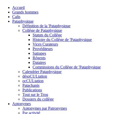
Accueil
Grands hommes
Calis
Pataphysique
Définition de la 'Pataphysique
Collège de Pataphysique
Statuts du Collège
Histoire du Collège de 'Pataphysique
Vices Curateurs
Provéditeurs
Satrapes
Régents
Dataires
Commissions du Collège de 'Pataphysique
Calendrier Pataphysique
désoCULtation
ocCULtation
Patachants
Publications
Tout sur le Trou
Dossiers du collège
Aptonymes
Aptonymes par Patronymes
Par activité