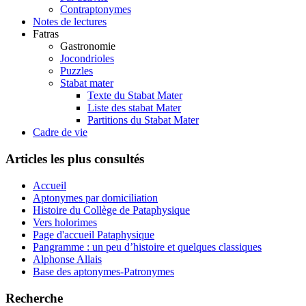
Contraptonymes
Notes de lectures
Fatras
Gastronomie
Jocondrioles
Puzzles
Stabat mater
Texte du Stabat Mater
Liste des stabat Mater
Partitions du Stabat Mater
Cadre de vie
Articles les plus consultés
Accueil
Aptonymes par domiciliation
Histoire du Collège de Pataphysique
Vers holorimes
Page d'accueil Pataphysique
Pangramme : un peu d’histoire et quelques classiques
Alphonse Allais
Base des aptonymes-Patronymes
Recherche