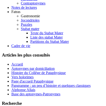
Contraptonymes
Notes de lectures
Fatras
Gastronomie
Jocondrioles
Puzzles
Stabat mater
Texte du Stabat Mater
Liste des stabat Mater
Partitions du Stabat Mater
Cadre de vie
Articles les plus consultés
Accueil
Aptonymes par domiciliation
Histoire du Collège de Pataphysique
Vers holorimes
Page d'accueil Pataphysique
Pangramme : un peu d’histoire et quelques classiques
Alphonse Allais
Base des aptonymes-Patronymes
Recherche