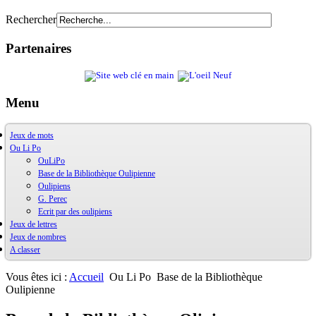
Rechercher
Partenaires
Menu
Jeux de mots
Ou Li Po
OuXPo
Contrepets
OuLiPo
Palindromes
Base de la Bibliothèque Oulipienne
Jeux de mots divers
Oulipiens
Récréamots
G. Perec
Glossaire des figures de style
Ecrit par des oulipiens
Bibliographie
Jeux de lettres
Chansonnances
Les jeux
Jeux de nombres
Anaphore
Alphabet
A classer
Ludimath
La vie mode d'emploi
Base Ludimath
Ludimaths : bibliographie
Vous êtes ici :
Accueil
Ou Li Po
Base de la Bibliothèque
Nombres premiers
Oulipienne
Carrés magiques
Jouez carré