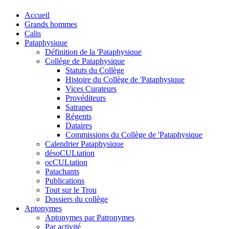
Accueil
Grands hommes
Calis
Pataphysique
Définition de la 'Pataphysique
Collège de Pataphysique
Statuts du Collège
Histoire du Collège de 'Pataphysique
Vices Curateurs
Provéditeurs
Satrapes
Régents
Dataires
Commissions du Collège de 'Pataphysique
Calendrier Pataphysique
désoCULtation
ocCULtation
Patachants
Publications
Tout sur le Trou
Dossiers du collège
Aptonymes
Aptonymes par Patronymes
Par activité