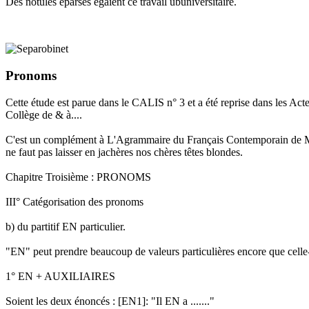
Des notules éparses égaient ce travail ubuniversitaire.
Pronoms
Cette étude est parue dans le CALIS n° 3 et a été reprise dans les Ac
Collège de & à....
C'est un complément à L'Agrammaire du Français Contemporain de Me
ne faut pas laisser en jachères nos chères têtes blondes.
Chapitre Troisième : PRONOMS
III° Catégorisation des pronoms
b) du partitif EN particulier.
"EN" peut prendre beaucoup de valeurs particulières encore que celle-c
1° EN + AUXILIAIRES
Soient les deux énoncés : [EN1]: "Il EN a ......."