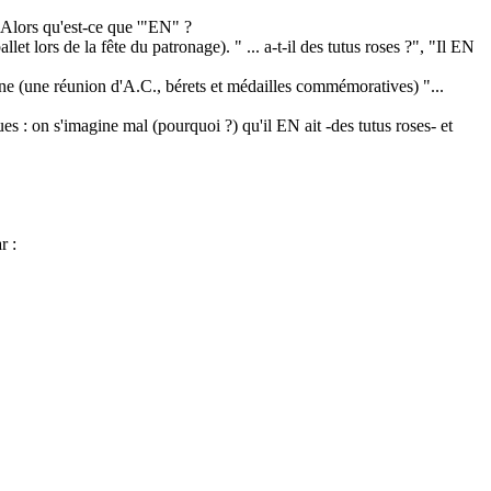
 Alors qu'est-ce que '"EN" ?
t lors de la fête du patronage). " ... a-t-il des tutus roses ?", "Il EN
ène (une réunion d'A.C., bérets et médailles commémoratives) "...
 : on s'imagine mal (pourquoi ?) qu'il EN ait -des tutus roses- et
r :