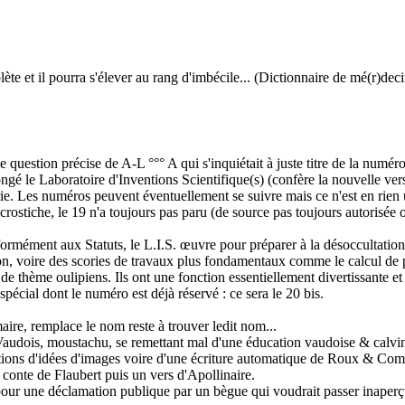
ète et il pourra s'élever au rang d'imbécile... (Dictionnaire de mé(r)dec
uestion précise de A-L °°° A qui s'inquiétait à juste titre de la numér
plongé le Laboratoire d'Inventions Scientifique(s) (confère la nouvelle 
érie. Les numéros peuvent éventuellement se suivre mais ce n'est en rie
crostiche, le 19 n'a toujours pas paru (de source pas toujours autorisée on
formément aux Statuts, le L.I.S. œuvre pour préparer à la désoccultation 
on, voire des scories de travaux plus fondamentaux comme le calcul de p
de thème oulipiens. Ils ont une fonction essentiellement divertissante et
écial dont le numéro est déjà réservé : ce sera le 20 bis.
ire, remplace le nom reste à trouver ledit nom...
audois, moustachu, se remettant mal d'une éducation vaudoise & calvinis
ations d'idées d'images voire d'une écriture automatique de Roux & Com
conte de Flaubert puis un vers d'Apollinaire.
pour une déclamation publique par un bègue qui voudrait passer inaperç