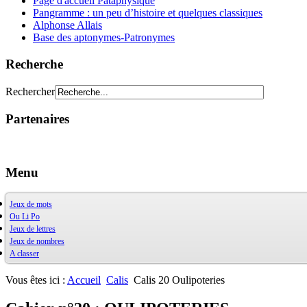
Page d'accueil Pataphysique
Pangramme : un peu d’histoire et quelques classiques
Alphonse Allais
Base des aptonymes-Patronymes
Recherche
Rechercher
Partenaires
Menu
Jeux de mots
Ou Li Po
OuXPo
Jeux de lettres
Contrepets
OuLiPo
Jeux de nombres
Palindromes
Base de la Bibliothèque Oulipienne
A classer
Jeux de mots divers
Oulipiens
Ludimath
Récréamots
G. Perec
Base Ludimath
Glossaire des figures de style
Ecrit par des oulipiens
Ludimaths : bibliographie
Bibliographie
Vous êtes ici :
Accueil
Calis
Calis 20 Oulipoteries
Chansonnances
Nombres premiers
Les jeux
Anaphore
Carrés magiques
Alphabet