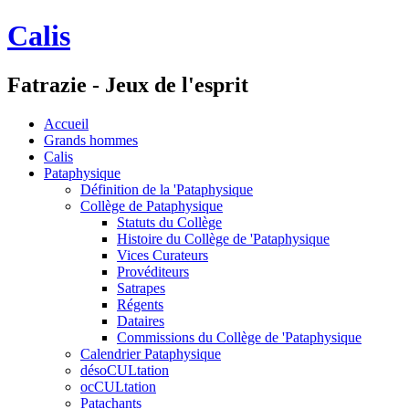
Calis
Fatrazie - Jeux de l'esprit
Accueil
Grands hommes
Calis
Pataphysique
Définition de la 'Pataphysique
Collège de Pataphysique
Statuts du Collège
Histoire du Collège de 'Pataphysique
Vices Curateurs
Provéditeurs
Satrapes
Régents
Dataires
Commissions du Collège de 'Pataphysique
Calendrier Pataphysique
désoCULtation
ocCULtation
Patachants