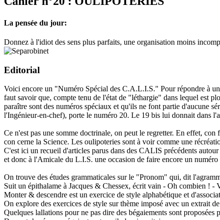
Cahier n°20 :
OULIPOTERIES
Jouez carré
La vie mode d'emploi
La pensée du jour:
Donnez à l'idiot des sens plus parfaits, une organisation moins incompl
Editorial
Voici encore un "Numéro Spécial des C.A.L.I.S." Pour répondre à une q
faut savoir que, compte tenu de l'état de "léthargie" dans lequel est 
paraître sont des numéros spéciaux et qu'ils ne font partie d'aucune s
l'Ingénieur-en-chef), porte le numéro 20. Le 19 bis lui donnait dans l'a
Ce n'est pas une somme doctrinale, on peut le regretter. En effet, con 
con cerne la Science. Les oulipoteries sont à voir comme une récréati
C'est ici un recueil d'articles parus dans des CALIS précédents autour 
et donc à l'Amicale du L.I.S. une occasion de faire encore un numéro sp
On trouve des études grammaticales sur le "Pronom" qui, dit l'agramma
Suit un épithalame à Jacques & Chessex, écrit vain - Oh combien ! - V
Monter & descendre est un exercice de style alphabétique et d'associ
On explore des exercices de style sur thème imposé avec un extrait de 
Quelques lallations pour ne pas dire des bégaiements sont proposées 