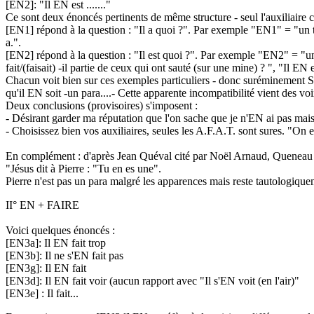
[EN2]: "Il EN est ......."
Ce sont deux énoncés pertinents de même structure - seul l'auxiliaire 
[EN1] répond à la question : "Il a quoi ?". Par exemple "EN1" = "un tutu
a.".
[EN2] répond à la question : "Il est quoi ?". Par exemple "EN2" = "un 
fait/(faisait) -il partie de ceux qui ont sauté (sur une mine) ? ", "Il EN e
Chacun voit bien sur ces exemples particuliers - donc suréminement Sc
qu'il EN soit -un para....- Cette apparente incompatibilité vient des vo
Deux conclusions (provisoires) s'imposent :
- Désirant garder ma réputation que l'on sache que je n'EN ai pas mais
- Choisissez bien vos auxiliaires, seules les A.F.A.T. sont sures. "On es
En complément : d'après Jean Quéval cité par Noël Arnaud, Queneau au
"Jésus dit à Pierre : "Tu en es une".
Pierre n'est pas un para malgré les apparences mais reste tautologiquem
II° EN + FAIRE
Voici quelques énoncés :
[EN3a]: Il EN fait trop
[EN3b]: Il ne s'EN fait pas
[EN3g]: Il EN fait
[EN3d]: Il EN fait voir (aucun rapport avec "Il s'EN voit (en l'air)"
[EN3e] : Il fait...