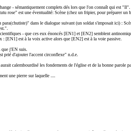
change - sémantiquement complets dés lors que l'on connaît qui est "Il".
 rose" est une éventualité: Scène (chez un fripier, pour préparer un balle
para(chutiste)" dans le dialogue suivant (un soldat s'imposait ici) : Sc
st.".
ientifiques - que ces eux énoncés [EN1] et [EN2] semblent antinomiques
ix : [EN1] est à la voix active alors que [EN2] est à la voie passive.
 que j'EN suis.
t prié d'ajouter l'accent circonflexe" n.d.e.
rait calembourdisé les fondements de l'église et de la bonne parole pa
ent une pierre sur laquelle ....