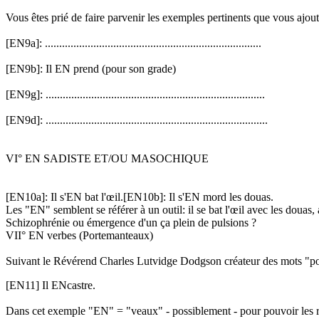
Vous êtes prié de faire parvenir les exemples pertinents que vous ajou
[EN9a]: ............................................................................
[EN9b]: Il EN prend (pour son grade)
[EN9g]: .............................................................................
[EN9d]: ..............................................................................
VI° EN SADISTE ET/OU MASOCHIQUE
[EN10a]: Il s'EN bat l'œil.[EN10b]: Il s'EN mord les douas.
Les "EN" semblent se référer à un outil: il se bat l'œil avec les douas,
Schizophrénie ou émergence d'un ça plein de pulsions ?
VII° EN verbes (Portemanteaux)
Suivant le Révérend Charles Lutvidge Dodgson créateur des mots "por
[EN11] Il ENcastre.
Dans cet exemple "EN" = "veaux" - possiblement - pour pouvoir les ren