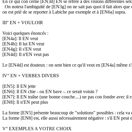
En ce qui con cerne [EN3d] EN se réfère à des visions différentes selo
On notera l'ambiguïté de [EN3g] on ne sait pas quoi il fait alors que c
on est prié de se reporter à Labiche par exemple et à [EN6a] supra.
III° EN + VOULOIR
Voici quelques énoncés :
[EN4a]: Il EN veut
[EN4b]: Il lui EN veut
[EN4g]: Il s'EN veut
[EN4d]: Il n'EN veut pas
Le [EN4d] est douteux : on sent bien ce qu'il veut en [EN4a] même s'il e
IV° EN + VERBES DIVERS
[EN5]: Il EN jette
[EN6]: Il EN chie - ou EN bave -. ce serait voisin ?
[EN7]: Il EN traîne (une bonne couche....) ne pas con fondre avec il e
[EN8]: Il n'EN peut plus
La forme [EN5] présente beaucoup de "solutions" possibles : cela va du "
La forme [EN8] est, elle aussi nécessairement négative : s'il EN peut e
V° EXEMPLES A VOTRE CHOIX