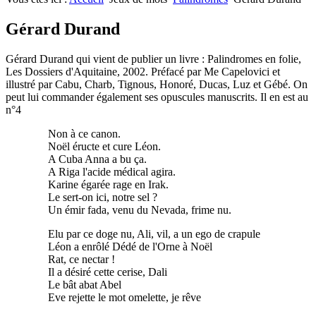
Nombres premiers
Les jeux
Carrés magiques
Alphabet
Gérard Durand
Jouez carré
La vie mode d'emploi
Gérard Durand qui vient de publier un livre : Palindromes en folie,
Les Dossiers d'Aquitaine, 2002. Préfacé par Me Capelovici et
illustré par Cabu, Charb, Tignous, Honoré, Ducas, Luz et Gébé. On
peut lui commander également ses opuscules manuscrits. Il en est au
n°4
Non à ce canon.
Noël éructe et cure Léon.
A Cuba Anna a bu ça.
A Riga l'acide médical agira.
Karine égarée rage en Irak.
Le sert-on ici, notre sel ?
Un émir fada, venu du Nevada, frime nu.
Elu par ce doge nu, Ali, vil, a un ego de crapule
Léon a enrôlé Dédé de l'Orne à Noël
Rat, ce nectar !
Il a désiré cette cerise, Dali
Le bât abat Abel
Eve rejette le mot omelette, je rêve