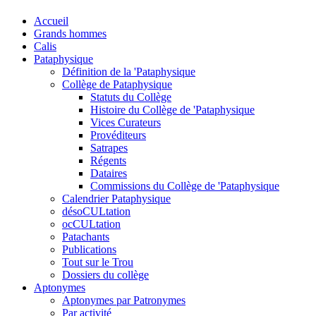
Accueil
Grands hommes
Calis
Pataphysique
Définition de la 'Pataphysique
Collège de Pataphysique
Statuts du Collège
Histoire du Collège de 'Pataphysique
Vices Curateurs
Provéditeurs
Satrapes
Régents
Dataires
Commissions du Collège de 'Pataphysique
Calendrier Pataphysique
désoCULtation
ocCULtation
Patachants
Publications
Tout sur le Trou
Dossiers du collège
Aptonymes
Aptonymes par Patronymes
Par activité