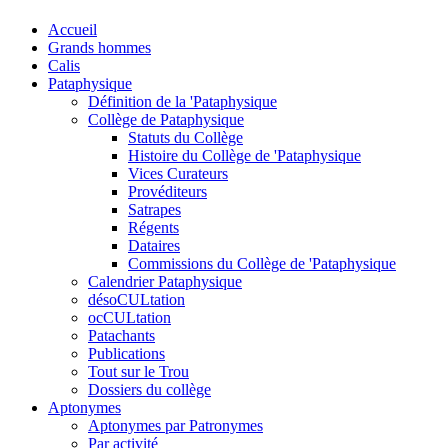
Accueil
Grands hommes
Calis
Pataphysique
Définition de la 'Pataphysique
Collège de Pataphysique
Statuts du Collège
Histoire du Collège de 'Pataphysique
Vices Curateurs
Provéditeurs
Satrapes
Régents
Dataires
Commissions du Collège de 'Pataphysique
Calendrier Pataphysique
désoCULtation
ocCULtation
Patachants
Publications
Tout sur le Trou
Dossiers du collège
Aptonymes
Aptonymes par Patronymes
Par activité