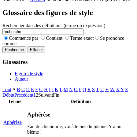
Nombres premiers
Les jeux
Carrés magiques
Alphabet
Glossaire des figures de style
Jouez carré
La vie mode d'emploi
Rechercher dans les définitions (terme ou expression)
Commence par
Contient
Terme exact
Se prononce
comme
Glossaires
Figure de style
Auteur
Tout
A
B
C
D
E
F
G
H
I
J
K
L
M
N
O
P
Q
R
S
T
U
V
W
X
Y
Z
Début
Précédent
1
2
Suivant
Fin
Terme
Définition
Aphérèse
Aphérèse
Fan de chichourle, voilà le bus du pitaine. Y a un
blème !