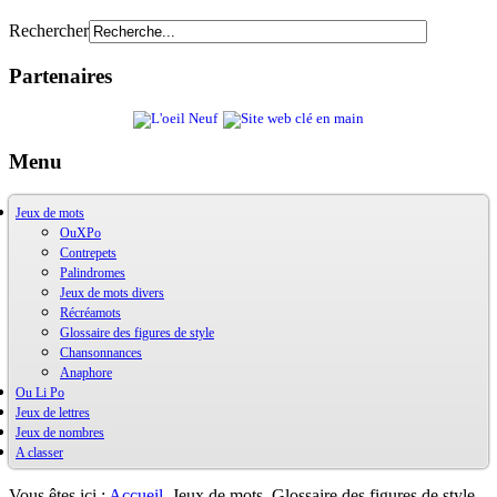
Rechercher
Partenaires
Menu
Jeux de mots
OuXPo
Contrepets
Palindromes
Jeux de mots divers
Récréamots
Glossaire des figures de style
Chansonnances
Anaphore
Ou Li Po
Jeux de lettres
OuLiPo
Jeux de nombres
Base de la Bibliothèque Oulipienne
A classer
Oulipiens
Ludimath
G. Perec
Base Ludimath
Ecrit par des oulipiens
Ludimaths : bibliographie
Bibliographie
Vous êtes ici :
Accueil
Jeux de mots
Glossaire des figures de style