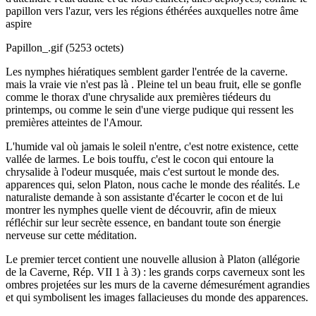
papillon vers l'azur, vers les régions éthérées auxquelles notre âme
aspire
Papillon_.gif (5253 octets)
Les nymphes hiératiques semblent garder l'entrée de la caverne.
mais la vraie vie n'est pas là . Pleine tel un beau fruit, elle se gonfle
comme le thorax d'une chrysalide aux premières tiédeurs du
printemps, ou comme le sein d'une vierge pudique qui ressent les
premières atteintes de l'Amour.
L'humide val où jamais le soleil n'entre, c'est notre existence, cette
vallée de larmes. Le bois touffu, c'est le cocon qui entoure la
chrysalide à l'odeur musquée, mais c'est surtout le monde des.
apparences qui, selon Platon, nous cache le monde des réalités. Le
naturaliste demande à son assistante d'écarter le cocon et de lui
montrer les nymphes quelle vient de découvrir, afin de mieux
réfléchir sur leur secrète essence, en bandant toute son énergie
nerveuse sur cette méditation.
Le premier tercet contient une nouvelle allusion à Platon (allégorie
de la Caverne, Rép. VII 1 à 3) : les grands corps caverneux sont les
ombres projetées sur les murs de la caverne démesurément agrandies
et qui symbolisent les images fallacieuses du monde des apparences.