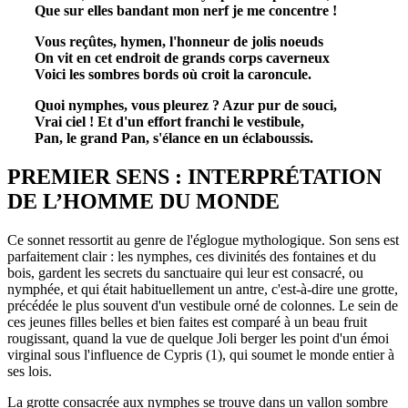
Que sur elles bandant mon nerf je me concentre !
Vous reçûtes, hymen, l'honneur de jolis noeuds
On vit en cet endroit de grands corps caverneux
Voici les sombres bords où croit la caroncule.
Quoi nymphes, vous pleurez ? Azur pur de souci,
Vrai ciel ! Et d'un effort franchi le vestibule,
Pan, le grand Pan, s'élance en un éclaboussis.
PREMIER SENS : INTERPRÉTATION
DE L’HOMME DU MONDE
Ce sonnet ressortit au genre de l'églogue mythologique. Son sens est
parfaitement clair : les nymphes, ces divinités des fontaines et du
bois, gardent les secrets du sanctuaire qui leur est consacré, ou
nymphée, et qui était habituellement un antre, c'est-à-dire une grotte,
précédée le plus souvent d'un vestibule orné de colonnes. Le sein de
ces jeunes filles belles et bien faites est comparé à un beau fruit
rougissant, quand la vue de quelque Joli berger les point d'un émoi
virginal sous l'influence de Cypris (1), qui soumet le monde entier à
ses lois.
La grotte consacrée aux nymphes se trouve dans un vallon sombre