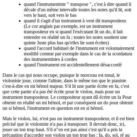
quand l'instrumentiste " transpose ", c'est à dire quand il
décale d'un même intervalle toutes les notes qu'il lit, soit
vers le haut, soit vers le bas
quand il s'agit d'un instrument à vent dit transpositeur.
(Le cor anglais par exemple, est un instrument
transpositeur en si quand l'exécutant lit un do, il fait
entendre en réalité un fa ; toutes les notes soutient une
quinte Juste plus bas qu'elles lie sont écrites)
quand l'accord habituel de l'instrument est volontairement
modifié comme par exemple dans le cas de la scordatura
des instrumentistes à cordes
quand l'instrument est accidentellement désaccordé
Dans le cas qui nous occupe, puisque le morceau est tonal, le
violoniste joue, comme l'altiste, dans le même ton que le pianiste
c'est-à-dire en mi bémol majeur. S'il lit une partie écrite en fa, c'est
que cette partie n'a pas été écrite pour le violon, mais pour un
instrument transpositeur. Le compositeur ayant dû écrire un fa Pour
obtenir en réalité un mi bémol, et par conséquent un do pour obtenir
un si bémol, l'instrument en question est en si bémol.
Mais le violon, lui, n'est pas un instrument transpositeur, et il est bien
précisé que le violoniste n'a pas à transposer. Il devrait donc, ici,
jouer un ton trop haut. S'il n"en est pas ainsi c'est qu'il a pris la
précaution d'accorder son violon un ton trop bas : fa, do, sol, ré au