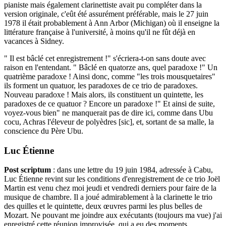
pianiste mais également clarinettiste avait pu compléter dans la
version originale, c'eût été assurément préférable, mais le 27 juin
1978 il était probablement à Ann Arbor (Michigan) où il enseigne la
littérature française à l'université, à moins qu'il ne fût déjà en
vacances à Sidney.
" Il est bâclé cet enregistrement !" s'écriera-t-on sans doute avec
raison en l'entendant. " Bâclé en quatorze ans, quel paradoxe !" Un
quatrième paradoxe ! Ainsi donc, comme "les trois mousquetaires"
ils forment un quatuor, les paradoxes de ce trio de paradoxes.
Nouveau paradoxe ! Mais alors, ils constituent un quintette, les
paradoxes de ce quatuor ? Encore un paradoxe !" Et ainsi de suite,
voyez-vous bien" ne manquerait pas de dire ici, comme dans Ubu
cocu, Achras l'éleveur de polyèdres [sic], et, sortant de sa malle, la
conscience du Père Ubu.
Luc Étienne
Post scriptum
: dans une lettre du 19 juin 1984, adressée à Cabu,
Luc Étienne revint sur les conditions d'enregistrement de ce trio Joël
Martin est venu chez moi jeudi et vendredi derniers pour faire de la
musique de chambre. Il a joué admirablement à la clarinette le trio
des quilles et le quintette, deux œuvres parmi les plus belles de
Mozart. Ne pouvant me joindre aux exécutants (toujours ma vue) j'ai
enregistré cette réunion improvisée, qui a eu des moments