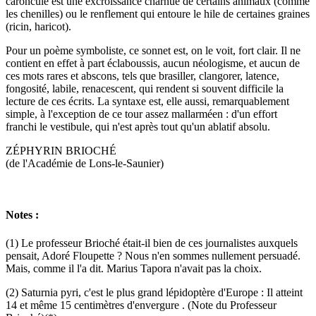
caroncule est une excroissance charnue de certains animaux (comme
les chenilles) ou le renflement qui entoure le hile de certaines graines
(ricin, haricot).
Pour un poème symboliste, ce sonnet est, on le voit, fort clair. Il ne
contient en effet à part éclaboussis, aucun néologisme, et aucun de
ces mots rares et abscons, tels que brasiller, clangorer, latence,
fongosité, labile, renacescent, qui rendent si souvent difficile la
lecture de ces écrits. La syntaxe est, elle aussi, remarquablement
simple, à l'exception de ce tour assez mallarméen : d'un effort
franchi le vestibule, qui n'est après tout qu'un ablatif absolu.
ZÉPHYRIN BRIOCHÉ
(de l'Académie de Lons-le-Saunier)
Notes :
(1) Le professeur Brioché était-il bien de ces journalistes auxquels
pensait, Adoré Floupette ? Nous n'en sommes nullement persuadé.
Mais, comme il l'a dit. Marius Tapora n'avait pas la choix.
(2) Saturnia pyri, c'est le plus grand lépidoptère d'Europe : Il atteint
14 et même 15 centimètres d'envergure . (Note du Professeur