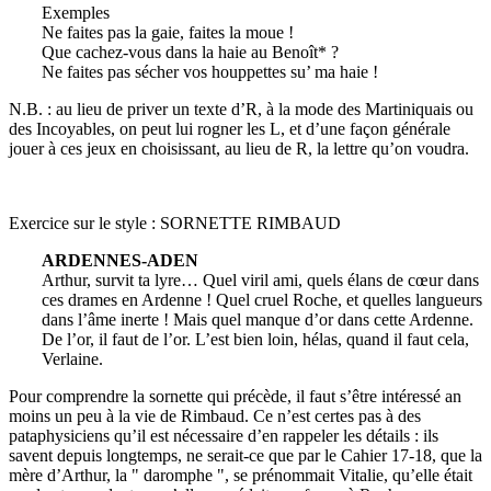
Exemples
Ne faites pas la gaie, faites la moue !
Que cachez-vous dans la haie au Benoît* ?
Ne faites pas sécher vos houppettes su’ ma haie !
N.B. : au lieu de priver un texte d’R, à la mode des Martiniquais ou
des Incoyables, on peut lui rogner les L, et d’une façon générale
jouer à ces jeux en choisissant, au lieu de R, la lettre qu’on voudra.
Exercice sur le style : SORNETTE RIMBAUD
ARDENNES-ADEN
Arthur, survit ta lyre… Quel viril ami, quels élans de cœur dans
ces drames en Ardenne ! Quel cruel Roche, et quelles langueurs
dans l’âme inerte ! Mais quel manque d’or dans cette Ardenne.
De l’or, il faut de l’or. L’est bien loin, hélas, quand il faut cela,
Verlaine.
Pour comprendre la sornette qui précède, il faut s’être intéressé an
moins un peu à la vie de Rimbaud. Ce n’est certes pas à des
pataphysiciens qu’il est nécessaire d’en rappeler les détails : ils
savent depuis longtemps, ne serait-ce que par le Cahier 17-18, que la
mère d’Arthur, la " daromphe ", se prénommait Vitalie, qu’elle était