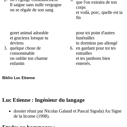
que l'on extraira de ton
Il saigne sans nulle vergogne
corps
on se régale de son sang
et voilà, porc, quelle est ta
fin
goret animal adorable
pour toi point d'autres
et gracieux lorsque tu
funérailles
deviens
tu dormiras pas allongé
3.
quelque chose de
6.
en gardant pour toi tes
consommable
entrailles
on oublie ton charme
et tes jambons bien
enfantin
enterrés.
Biblio Luc Etienne
Luc Etienne : Ingénieur du langage
dossier réuni par Nicolas Galaud et Pascal Sigoda) Au Signe
de la licorne (1998).