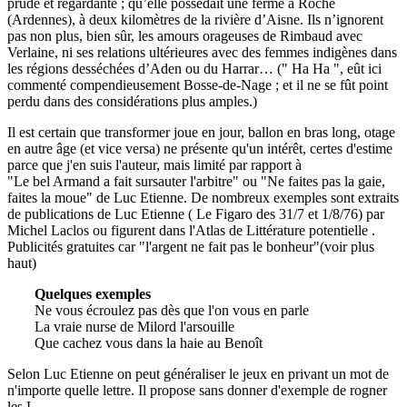
prude et regardante ; qu’elle possédait une ferme à Roche
(Ardennes), à deux kilomètres de la rivière d’Aisne. Ils n’ignorent
pas non plus, bien sûr, les amours orageuses de Rimbaud avec
Verlaine, ni ses relations ultérieures avec des femmes indigènes dans
les régions desséchées d’Aden ou du Harrar… (" Ha Ha ", eût ici
commenté compendieusement Bosse-de-Nage ; et il ne se fût point
perdu dans des considérations plus amples.)
Il est certain que transformer joue en jour, ballon en bras long, otage
en autre âge (et vice versa) ne présente qu'un intérêt, certes d'estime
parce que j'en suis l'auteur, mais limité par rapport à
"Le bel Armand a fait sursauter l'arbitre" ou "Ne faites pas la gaie,
faites la moue" de Luc Etienne. De nombreux exemples sont extraits
de publications de Luc Etienne ( Le Figaro des 31/7 et 1/8/76) par
Michel Laclos ou figurent dans l'Atlas de Littérature potentielle .
Publicités gratuites car "l'argent ne fait pas le bonheur"(voir plus
haut)
Quelques exemples
Ne vous écroulez pas dès que l'on vous en parle
La vraie nurse de Milord l'arsouille
Que cachez vous dans la haie au Benoît
Selon Luc Etienne on peut généraliser le jeux en privant un mot de
n'importe quelle lettre. Il propose sans donner d'exemple de rogner
les L .