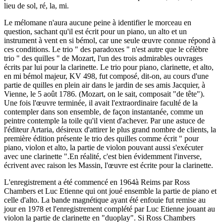
lieu de sol, ré, la, mi.
Le mélomane n'aura aucune peine à identifier le morceau en
question, sachant qu'il est écrit pour un piano, un alto et un
instrument à vent en si bémol, car une seule œuvre connue répond à
ces conditions. Le trio " des paradoxes " n'est autre que le célèbre
trio " des quilles " de Mozart, l'un des trois admirables ouvrages
écrits par lui pour la clarinette. Le trio pour piano, clarinette, et alto,
en mi bémol majeur, KV 498, fut composé, dit-on, au cours d'une
partie de quilles en plein air dans le jardin de ses amis Jacquier, à
Vienne, le 5 août 1786. (Mozart, on le sait, composait "de tête").
Une fois l'œuvre terminée, il avait l'extraordinaire faculté de la
contempler dans son ensemble, de façon instantanée, comme un
peintre contemple la toile qu'il vient d'achever. Par une astuce de
l'éditeur Artaria, désireux d'attirer le plus grand nombre de clients, la
première édition présente le trio des quilles comme écrit " pour
piano, violon et alto, la partie de violon pouvant aussi s'exécuter
avec une clarinette ".En réalité, c'est bien évidemment l'inverse,
écrivent avec raison les Massin, l'œuvre est écrite pour la clarinette.
L'enregistrement a été commencé en 1964à Reims par Ross
Chambers et Luc Etienne qui ont joué ensemble la partie de piano et
celle d'alto. La bande magnétique ayant été enfouie fut remise au
jour en 1978 et l'enregistrement complété par Luc Etienne jouant au
violon la partie de clarinette en "duoplay". Si Ross Chambers