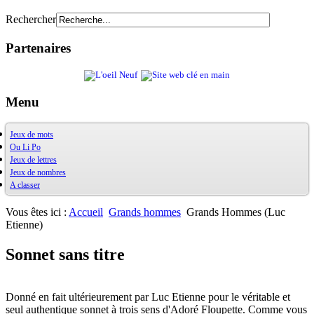
Rechercher
Partenaires
Menu
Jeux de mots
Ou Li Po
OuXPo
Jeux de lettres
Contrepets
OuLiPo
Jeux de nombres
Palindromes
Base de la Bibliothèque Oulipienne
A classer
Jeux de mots divers
Oulipiens
Ludimath
Récréamots
G. Perec
Base Ludimath
Glossaire des figures de style
Ecrit par des oulipiens
Ludimaths : bibliographie
Bibliographie
Vous êtes ici :
Accueil
Grands hommes
Grands Hommes (Luc
Chansonnances
Nombres premiers
Les jeux
Etienne)
Anaphore
Carrés magiques
Alphabet
Jouez carré
La vie mode d'emploi
Sonnet sans titre
Donné en fait ultérieurement par Luc Etienne pour le véritable et
seul authentique sonnet à trois sens d'Adoré Floupette. Comme vous