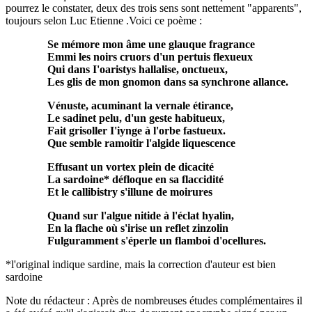
pourrez le constater, deux des trois sens sont nettement "apparents",
toujours selon Luc Etienne .Voici ce poème :
Se mémore mon âme une glauque fragrance
Emmi les noirs cruors d'un pertuis flexueux
Qui dans I'oaristys hallalise, onctueux,
Les glis de mon gnomon dans sa synchrone allance.
Vénuste, acuminant la vernale étirance,
Le sadinet pelu, d'un geste habitueux,
Fait grisoller I'iynge à l'orbe fastueux.
Que semble ramoitir l'algide liquescence
Effusant un vortex plein de dicacité
La sardoine* défloque en sa flaccidité
Et le callibistry s'illune de moirures
Quand sur l'algue nitide à l'éclat hyalin,
En la flache où s'irise un reflet zinzolin
Fulguramment s'éperle un flamboi d'ocellures.
*l'original indique sardine, mais la correction d'auteur est bien
sardoine
Note du rédacteur : Après de nombreuses études complémentaires il