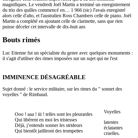
magnifiques. Le vendredi Joël Martin a terminé un enregistrement
du trio des quilles commencé en… 1 966 (sic) J'avais enregistré
alors celle d'alto, et l'australien Ross Chambers celle de piano. Joël
Martin a complété en ajoutant celle de clarinette, sans que rien
puisse déceler cet intervalle de dix-huit ans
Bouts rimés
Luc Etienne fut un spécialiste du genre avec quelques monuments :
il s'agit d'utiliser des rimes imposées sur un sujet qui ne l'est
IMMINENCE DÉSAGRÉABLE
Sujet donné : le service militaire, sur les rimes du " sonnet des
voyelles " de Rimbaud.
Voyelles
Ooo ! aaa ! iii ! telles sont les pleurardes
Qui libèrent en moi les tristesses
latentes
Déjà, j’entends sonner les strideurs
éclatantes
Qui bientôt jailliront des trompettes
cruelles.