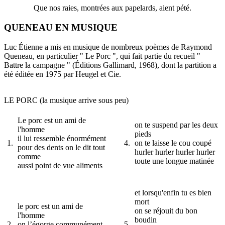
Que nos raies, montrées aux papelards, aient pété.
QUENEAU EN MUSIQUE
Luc Étienne a mis en musique de nombreux poèmes de Raymond
Queneau, en particulier " Le Porc ", qui fait partie du recueil "
Battre la campagne " (Éditions Gallimard, 1968), dont la partition a
été éditée en 1975 par Heugel et Cie.
LE PORC (la musique arrive sous peu)
Le porc est un ami de
on te suspend par les deux
l'homme
pieds
il lui ressemble énormément
1.
4.
on te laisse le cou coupé
pour des dents on le dit tout
hurler hurler hurler hurler
comme
toute une longue matinée
aussi point de vue aliments
et lorsqu'enfin tu es bien
mort
le porc est un ami de
on se réjouit du bon
l'homme
boudin
2.
on l’égorge communément
5.