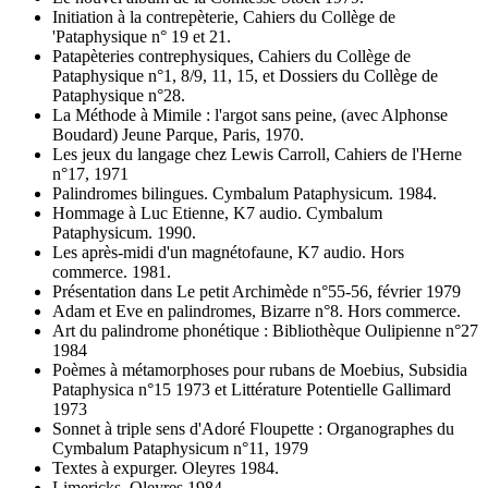
Initiation à la contrepèterie, Cahiers du Collège de
'Pataphysique n° 19 et 21.
Patapèteries contrephysiques, Cahiers du Collège de
Pataphysique n°1, 8/9, 11, 15, et Dossiers du Collège de
Pataphysique n°28.
La Méthode à Mimile : l'argot sans peine, (avec Alphonse
Boudard) Jeune Parque, Paris, 1970.
Les jeux du langage chez Lewis Carroll, Cahiers de l'Herne
n°17, 1971
Palindromes bilingues. Cymbalum Pataphysicum. 1984.
Hommage à Luc Etienne, K7 audio. Cymbalum
Pataphysicum. 1990.
Les après-midi d'un magnétofaune, K7 audio. Hors
commerce. 1981.
Présentation dans Le petit Archimède n°55-56, février 1979
Adam et Eve en palindromes, Bizarre n°8. Hors commerce.
Art du palindrome phonétique : Bibliothèque Oulipienne n°27
1984
Poèmes à métamorphoses pour rubans de Moebius, Subsidia
Pataphysica n°15 1973 et Littérature Potentielle Gallimard
1973
Sonnet à triple sens d'Adoré Floupette : Organographes du
Cymbalum Pataphysicum n°11, 1979
Textes à expurger. Oleyres 1984.
Limericks. Oleyres 1984.