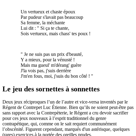
Un vertueux et chaste époux
Par pudeur s'lavait pas beaucoup
Sa femme, la méchante
Lui dit : " Si ça te chante,
Sois vertueux, mais chass' tes poux !
" Je ne suis pas un prix d'beauté,
Y a mieux, pour la vénusté !
Mais ma gueul' m'dérang' guère
J'la vois pas, j'suis derrière
J'm'en fous, moi, j'suis du bon côté ! "
Le jeu des sornettes à sonnettes
Deux jeux réciproques l’un de l’autre et vice-versa inventés par le
Régent de Contrepet Luc Étienne. Bien qu’ils ne soient peut-être pas
sans rapport avec la Contrepèterie, le Régent a cru devoir sacrifier
pour ces jeux nouveaux à l’esprit traditionnel du genre
contrapétique, qui, comme on le sait requiert communément
l’obscénité. Figurent cependant, marqués d'un astérisque, quelques
(rares) exercices à la portée des oreilles prudes.