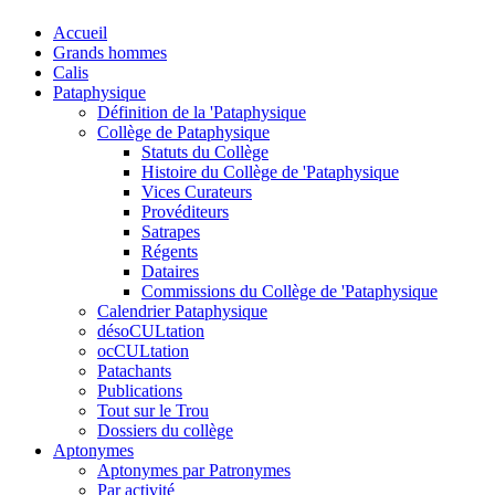
Accueil
Grands hommes
Calis
Pataphysique
Définition de la 'Pataphysique
Collège de Pataphysique
Statuts du Collège
Histoire du Collège de 'Pataphysique
Vices Curateurs
Provéditeurs
Satrapes
Régents
Dataires
Commissions du Collège de 'Pataphysique
Calendrier Pataphysique
désoCULtation
ocCULtation
Patachants
Publications
Tout sur le Trou
Dossiers du collège
Aptonymes
Aptonymes par Patronymes
Par activité