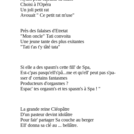
Choisi à l'Opéra
Un joli petit rat
Avouait " Ce petit rat m'use"
Près des falaises d'Etretat
"Mon oncle" Tati convoita
Une jeune tante des plus exitantes
"Tati t'as t'y tâté tata"
Si elle a des spasm's cette fill' de Spa,
Est-c'pas pasqu'ell's'pâ...me et qu'ell' peut pas s'pa-
sser d' certains fantasmes
Producteurs d'orgasmes ?
Espac' tes orgasm's et tes spasm's à Spa ! "
La grande reine Cléopâtre
D'un pasteur devint idolâtre
Pour fair' partager Sa couche au berger
Ell' donna sa clé au ... bellâtre.