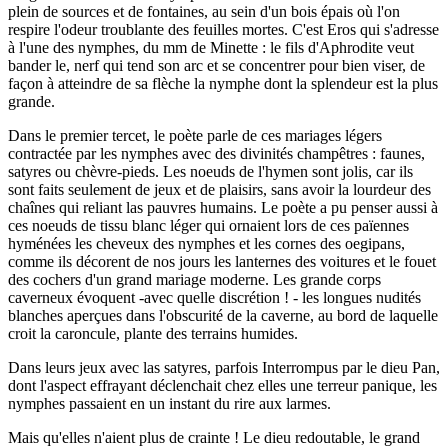
plein de sources et de fontaines, au sein d'un bois épais où l'on
respire l'odeur troublante des feuilles mortes. C'est Eros qui s'adresse
à l'une des nymphes, du mm de Minette : le fils d'Aphrodite veut
bander le, nerf qui tend son arc et se concentrer pour bien viser, de
façon à atteindre de sa flèche la nymphe dont la splendeur est la plus
grande.
Dans le premier tercet, le poète parle de ces mariages légers
contractée par les nymphes avec des divinités champêtres : faunes,
satyres ou chèvre-pieds. Les noeuds de l'hymen sont jolis, car ils
sont faits seulement de jeux et de plaisirs, sans avoir la lourdeur des
chaînes qui reliant las pauvres humains. Le poète a pu penser aussi à
ces noeuds de tissu blanc léger qui ornaient lors de ces païennes
hyménées les cheveux des nymphes et les cornes des oegipans,
comme ils décorent de nos jours les lanternes des voitures et le fouet
des cochers d'un grand mariage moderne. Les grande corps
caverneux évoquent -avec quelle discrétion ! - les longues nudités
blanches aperçues dans l'obscurité de la caverne, au bord de laquelle
croit la caroncule, plante des terrains humides.
Dans leurs jeux avec las satyres, parfois Interrompus par le dieu Pan,
dont l'aspect effrayant déclenchait chez elles une terreur panique, les
nymphes passaient en un instant du rire aux larmes.
Mais qu'elles n'aient plus de crainte ! Le dieu redoutable, le grand