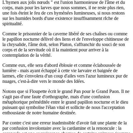
L'hymen aux jolis nœuds " est l'union harmonieuse de l'âme et du
corps, mais pour les larves que nous sommes, il ne reste plus rien,
une fois éteint le feu de ces hyménées Iumineuses, si nous restons
sur les humides bords d'une existence insuffisamment rIche de
spiritualité.
Comme le prisonnier de la caverne libéré de ses chaînes ou comme
le papillon nocturne délivré des liens et de l'enveloppe chitineuse de
la chrysalide, l'âme doit, selon Platon, s'affranchir du souci de son
corps et de la servitude où il la maintient pour arriver à la
contemplation de la vérité.
Comme eux, elle sera d'abord éblouie et comme éclaboussée de
lumière - mais ayant échappé à cette vie larvaire et baignée de
larmes, elle s'envolera d'un coup d'ailes vers l'azur lumineux pur de
nuages, c'est-à-dire vers le monde des Idées.
Notons que si Floupette écrit le grand Pan pour le Grand Paon. Il ne
s'agit pas d'une faute d'orthographe, mais d'une confusion
métaphorique préméditée entre le grand papillon nocturne et le dieu
puissant qui symbolise l'élan vital et sollicite de nous l'acceptation
enthousiaste de notre humaine destinée.
Par contre c'est une erreur inadmissible d'avoir fait une plante de la
par confusion involontaire avec la cardamine et la renoncule : la