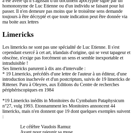
a été avéré qu'il s'agissait d'un document apocryphe signé par un
homononyme de Luc Etienne ou d'un individu se faisant pour lui
passer. Il n'en demeure pas moins que le troisième sens demande
toujours à être décrypté et que toute indication peut être donnée via
ma boite aux lettres
Limericks
Les limericks ne sont pas une spécialité de Luc Etienne. Il s'est
cependant exercé à cet art, irlandais d'origine, qui se veut tapageur et
obscène, n'exige pas forcément un sens et semble inexportable et
intraduisible !
Ses limericks parurent à dix ans d'intervalle :
* 19 Limericks, précédés d'une lettre de l'auteur à un éditeur, d'une
introduction inachevée et d'un postcriptum, suivis de 19 limericks de
Rittener. Paru à Oleyres, aux Editions du Centre de recherches
périphériscopiques en 1984
*19 Limericks inédits in Monitoires du Cymbalum Pataphysicum
n°27, vulg 1993. Etonnamment les Monitoires annoncent 44
limericks, mais n'en donnent que 19 dont quelques exemples suivent
:
Le célèbre Vaudois Ramuz
Ayant pour rajeunir sa muse