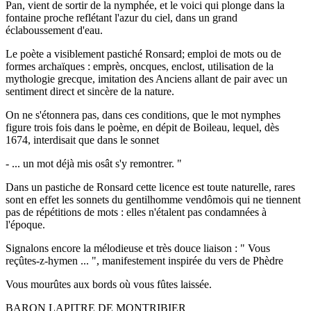
Pan, vient de sortir de la nymphée, et le voici qui plonge dans la
fontaine proche reflétant l'azur du ciel, dans un grand
éclaboussement d'eau.
Le poète a visiblement pastiché Ronsard; emploi de mots ou de
formes archaïques : emprès, oncques, enclost, utilisation de la
mythologie grecque, imitation des Anciens allant de pair avec un
sentiment direct et sincère de la nature.
On ne s'étonnera pas, dans ces conditions, que le mot nymphes
figure trois fois dans le poème, en dépit de Boileau, lequel, dès
1674, interdisait que dans le sonnet
- ... un mot déjà mis osât s'y remontrer. "
Dans un pastiche de Ronsard cette licence est toute naturelle, rares
sont en effet les sonnets du gentilhomme vendômois qui ne tiennent
pas de répétitions de mots : elles n'étalent pas condamnées à
l'époque.
Signalons encore la mélodieuse et très douce liaison : " Vous
reçûtes-z-hymen ... ", manifestement inspirée du vers de Phèdre
Vous mourûtes aux bords où vous fûtes laissée.
BARON LAPITRE DE MONTRIBIER