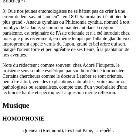
Brioché)(*)
3) Que nos jeunes entomologistes ne se hâtent pas de crier à une
erreur de leur savant "ancien" : en 1891 Saturnia pyri était bien le
plus grand - Attacus cynthius ou Philosomia cynthia, nommé à tort
bombyx de l'allante, si commun maintenant dans la région
parisienne, est originaire de l'Asie orientale et n'a été introduit chez
nous que plus récemment, en même temps que l'allante glanduleux,
improprement appelé vernis du Japon, grand et bel arbre qui sert,
malgré l'odeur forte et peu agréable de ses fleurs, à la plantation de
nos avenues.
Note du rédacteur : comme souvent, chez Adoré Floupette, le
troisième sens semble ésotérique par son herméticité tourmentée.
Certains chercheurs comme le docteur Letuber se sont orientés,
peut-être à tort, vers des explications naturalistes, voire anatomo-
pathologistes ou sensualistes, compte tenu d'un vocabulaire d'une
technicité hardie et spécifique. La question mérite réflexion.
Musique
HOMOPHONIE
Queneau (Raymond), très haut Pape, l'a répété :