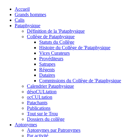
Accueil
Grands hommes
Calis
Pataphysique
Définition de la 'Pataphysique
Collège de Pataphysique
Statuts du Collège
Histoire du Collège de 'Pataphysique
Vices Curateurs
Provéditeurs
Satrapes
Régents
Dataires
Commissions du Collège de 'Pataphysique
Calendrier Pataphysique
désoCULtation
ocCULtation
Patachants
Publications
Tout sur le Trou
Dossiers du collège
Aptonymes
Aptonymes par Patronymes
Par activité