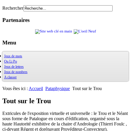
Rechercher
Partenaires
Menu
Jeux de mots
Ou Li Po
OuXPo
Jeux de lettres
Contrepets
OuLiPo
Jeux de nombres
Palindromes
Base de la Bibliothèque Oulipienne
A classer
Jeux de mots divers
Oulipiens
Ludimath
Récréamots
G. Perec
Base Ludimath
Glossaire des figures de style
Ecrit par des oulipiens
Ludimaths : bibliographie
Bibliographie
Vous êtes ici :
Accueil
Pataphysique
Tout sur le Trou
Chansonnances
Nombres premiers
Les jeux
Anaphore
Carrés magiques
Alphabet
Tout sur le Trou
Jouez carré
La vie mode d'emploi
Extricules de l'exposition virtuelle et universelle : le Trou et le Néant
sous forme de Patalogue en cours d'édification, organisé sous la
haute Hautorité exhibitive de la chaire d'Andrologie (Thierri Foulc ,
ci-devant Régent et dorénavant Provéditeur-Convecteur).