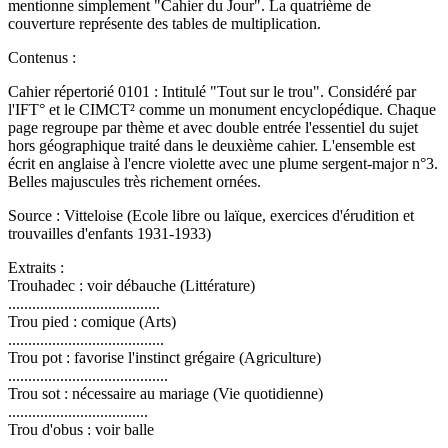
mentionne simplement "Cahier du Jour". La quatrième de
couverture représente des tables de multiplication.
Contenus :
Cahier répertorié 0101 : Intitulé "Tout sur le trou". Considéré par
l'IFT° et le CIMCT² comme un monument encyclopédique. Chaque
page regroupe par thème et avec double entrée l'essentiel du sujet
hors géographique traité dans le deuxième cahier. L'ensemble est
écrit en anglaise à l'encre violette avec une plume sergent-major n°3.
Belles majuscules très richement ornées.
Source : Vitteloise (Ecole libre ou laïque, exercices d'érudition et
trouvailles d'enfants 1931-1933)
Extraits :
Trouhadec : voir débauche (Littérature)
......................................
Trou pied : comique (Arts)
.......................................
Trou pot : favorise l'instinct grégaire (Agriculture)
........................................
Trou sot : nécessaire au mariage (Vie quotidienne)
...................................
Trou d'obus : voir balle
..................................