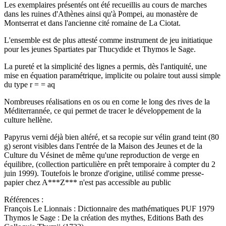
Les exemplaires présentés ont été recueillis au cours de marches
dans les ruines d'Athènes ainsi qu'à Pompei, au monastère de
Montserrat et dans l'ancienne cité romaine de La Ciotat.
L'ensemble est de plus attesté comme instrument de jeu initiatique
pour les jeunes Spartiates par Thucydide et Thymos le Sage.
La pureté et la simplicité des lignes a permis, dès l'antiquité, une
mise en équation paramétrique, implicite ou polaire tout aussi simple
du type r = = aq
Nombreuses réalisations en os ou en corne le long des rives de la
Méditerrannée, ce qui permet de tracer le développement de la
culture hellène.
Papyrus verni déjà bien altéré, et sa recopie sur vélin grand teint (80
g) seront visibles dans l'entrée de la Maison des Jeunes et de la
Culture du Vésinet de même qu'une reproduction de verge en
équilibre, (collection particulière en prêt temporaire à compter du 2
juin 1999). Toutefois le bronze d'origine, utilisé comme presse-
papier chez A***Z*** n'est pas accessible au public
Références :
François Le Lionnais : Dictionnaire des mathématiques PUF 1979
Thymos le Sage : De la création des mythes, Editions Bath des