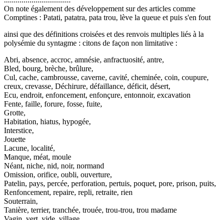
On note également des développement sur des articles comme
Comptines : Patati, patatra, pata trou, lève la queue et puis s'en fout
ainsi que des définitions croisées et des renvois multiples liés à la
polysémie du syntagme : citons de façon non limitative :
Abri, absence, accroc, amnésie, anfractuosité, antre,
Bled, bourg, brèche, brûlure,
Cul, cache, cambrousse, caverne, cavité, cheminée, coin, coupure,
creux, crevasse, Déchirure, défaillance, déficit, désert,
Ecu, endroit, enfoncement, enfonçure, entonnoir, excavation
Fente, faille, forure, fosse, fuite,
Grotte,
Habitation, hiatus, hypogée,
Interstice,
Jouette
Lacune, localité,
Manque, méat, moule
Néant, niche, nid, noir, normand
Omission, orifice, oubli, ouverture,
Patelin, pays, percée, perforation, pertuis, poquet, pore, prison, puits,
Renfoncement, repaire, repli, retraite, rien
Souterrain,
Tanière, terrier, tranchée, trouée, trou-trou, trou madame
Vagin, vert, vide, village.