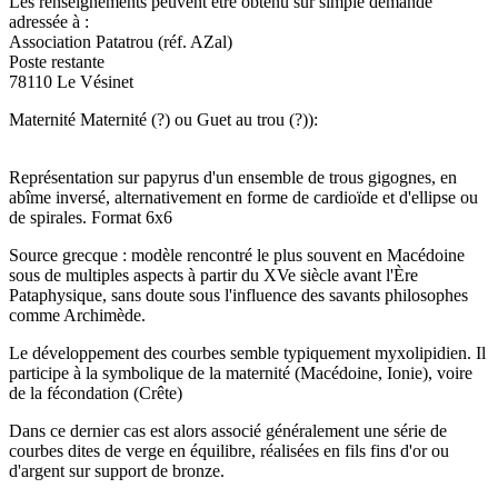
Les renseignements peuvent être obtenu sur simple demande
adressée à :
Association Patatrou (réf. AZal)
Poste restante
78110 Le Vésinet
Maternité Maternité (?) ou Guet au trou (?)):
Représentation sur papyrus d'un ensemble de trous gigognes, en
abîme inversé, alternativement en forme de cardioïde et d'ellipse ou
de spirales. Format 6x6
Source grecque : modèle rencontré le plus souvent en Macédoine
sous de multiples aspects à partir du XVe siècle avant l'Ère
Pataphysique, sans doute sous l'influence des savants philosophes
comme Archimède.
Le développement des courbes semble typiquement myxolipidien. Il
participe à la symbolique de la maternité (Macédoine, Ionie), voire
de la fécondation (Crête)
Dans ce dernier cas est alors associé généralement une série de
courbes dites de verge en équilibre, réalisées en fils fins d'or ou
d'argent sur support de bronze.