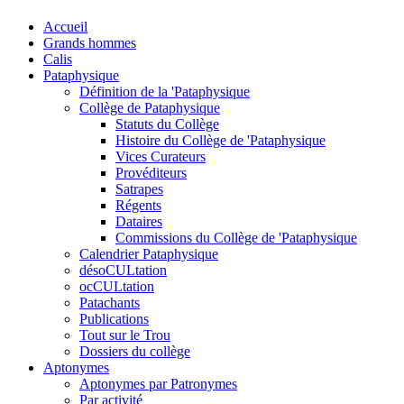
Accueil
Grands hommes
Calis
Pataphysique
Définition de la 'Pataphysique
Collège de Pataphysique
Statuts du Collège
Histoire du Collège de 'Pataphysique
Vices Curateurs
Provéditeurs
Satrapes
Régents
Dataires
Commissions du Collège de 'Pataphysique
Calendrier Pataphysique
désoCULtation
ocCULtation
Patachants
Publications
Tout sur le Trou
Dossiers du collège
Aptonymes
Aptonymes par Patronymes
Par activité