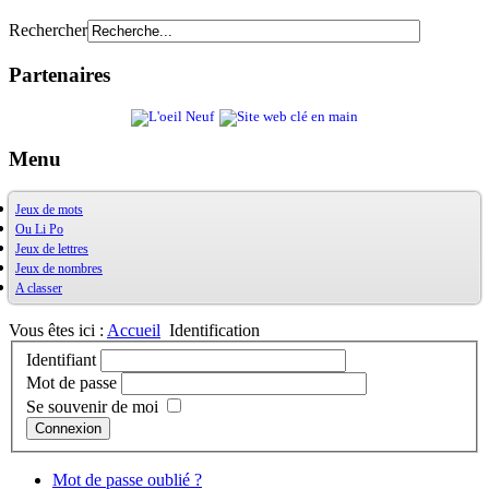
Rechercher
Partenaires
Menu
Jeux de mots
Ou Li Po
OuXPo
Jeux de lettres
Contrepets
OuLiPo
Jeux de nombres
Palindromes
Base de la Bibliothèque Oulipienne
A classer
Jeux de mots divers
Oulipiens
Ludimath
Récréamots
G. Perec
Base Ludimath
Glossaire des figures de style
Ecrit par des oulipiens
Ludimaths : bibliographie
Bibliographie
Vous êtes ici :
Accueil
Identification
Chansonnances
Nombres premiers
Les jeux
Identifiant
Anaphore
Carrés magiques
Alphabet
Mot de passe
Jouez carré
La vie mode d'emploi
Se souvenir de moi
Connexion
Mot de passe oublié ?