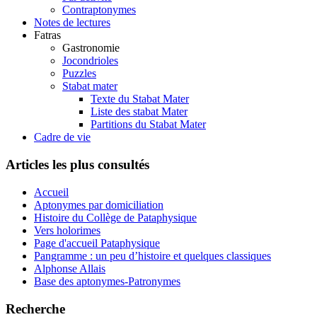
Contraptonymes
Notes de lectures
Fatras
Gastronomie
Jocondrioles
Puzzles
Stabat mater
Texte du Stabat Mater
Liste des stabat Mater
Partitions du Stabat Mater
Cadre de vie
Articles les plus consultés
Accueil
Aptonymes par domiciliation
Histoire du Collège de Pataphysique
Vers holorimes
Page d'accueil Pataphysique
Pangramme : un peu d’histoire et quelques classiques
Alphonse Allais
Base des aptonymes-Patronymes
Recherche