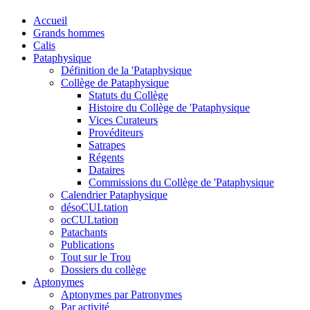
Accueil
Grands hommes
Calis
Pataphysique
Définition de la 'Pataphysique
Collège de Pataphysique
Statuts du Collège
Histoire du Collège de 'Pataphysique
Vices Curateurs
Provéditeurs
Satrapes
Régents
Dataires
Commissions du Collège de 'Pataphysique
Calendrier Pataphysique
désoCULtation
ocCULtation
Patachants
Publications
Tout sur le Trou
Dossiers du collège
Aptonymes
Aptonymes par Patronymes
Par activité