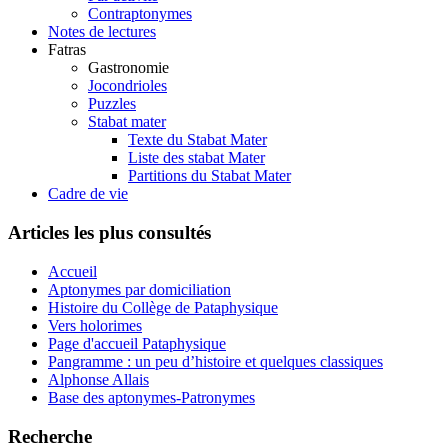
Contraptonymes
Notes de lectures
Fatras
Gastronomie
Jocondrioles
Puzzles
Stabat mater
Texte du Stabat Mater
Liste des stabat Mater
Partitions du Stabat Mater
Cadre de vie
Articles les plus consultés
Accueil
Aptonymes par domiciliation
Histoire du Collège de Pataphysique
Vers holorimes
Page d'accueil Pataphysique
Pangramme : un peu d’histoire et quelques classiques
Alphonse Allais
Base des aptonymes-Patronymes
Recherche