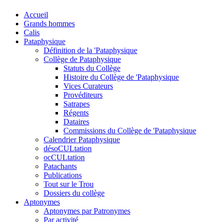
Accueil
Grands hommes
Calis
Pataphysique
Définition de la 'Pataphysique
Collège de Pataphysique
Statuts du Collège
Histoire du Collège de 'Pataphysique
Vices Curateurs
Provéditeurs
Satrapes
Régents
Dataires
Commissions du Collège de 'Pataphysique
Calendrier Pataphysique
désoCULtation
ocCULtation
Patachants
Publications
Tout sur le Trou
Dossiers du collège
Aptonymes
Aptonymes par Patronymes
Par activité