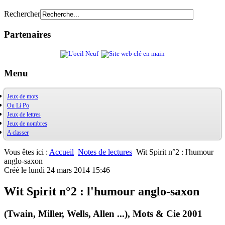
Rechercher
Partenaires
Menu
Jeux de mots
Ou Li Po
OuXPo
Jeux de lettres
Contrepets
OuLiPo
Jeux de nombres
Palindromes
Base de la Bibliothèque Oulipienne
A classer
Jeux de mots divers
Oulipiens
Ludimath
Récréamots
G. Perec
Base Ludimath
Glossaire des figures de style
Ecrit par des oulipiens
Ludimaths : bibliographie
Bibliographie
Vous êtes ici :
Accueil
Notes de lectures
Wit Spirit n°2 : l'humour
Chansonnances
Nombres premiers
Les jeux
anglo-saxon
Anaphore
Carrés magiques
Alphabet
Créé le lundi 24 mars 2014 15:46
Jouez carré
La vie mode d'emploi
Wit Spirit n°2 : l'humour anglo-saxon
(Twain, Miller, Wells, Allen ...), Mots & Cie 2001