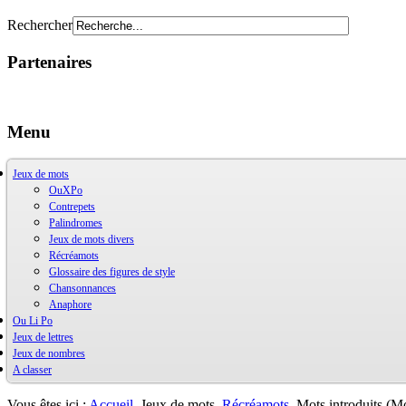
Rechercher
Partenaires
Menu
Jeux de mots
OuXPo
Contrepets
Palindromes
Jeux de mots divers
Récréamots
Glossaire des figures de style
Chansonnances
Anaphore
Ou Li Po
Jeux de lettres
OuLiPo
Jeux de nombres
Base de la Bibliothèque Oulipienne
A classer
Oulipiens
Ludimath
G. Perec
Base Ludimath
Ecrit par des oulipiens
Ludimaths : bibliographie
Bibliographie
Vous êtes ici :
Accueil
Jeux de mots
Récréamots
Mots introduits (M