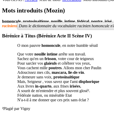
Nombres premiers
Les jeux
Carrés magiques
Alphabet
Mots introduits (Mozin)
Jouez carré
La vie mode d'emploi
homoncule, protosinaïtique, nouille, intime, fédéral, poutre, irisé,
raciniens
Dans le dictionnaire du vocabulaire racinien homoncule n
Bérénice à Titus (Bérénice Acte II Scène IV)
O mon pauvre
homoncule
, en notre humble sérail
Que votre
nouille intime
arrête son travail.
Sachez qu'en un
frisson
, votre cour de teigneux
Pour sarcler vos
glaieuls
et célébrer vos yeux,
Vous cachent mille
poutres
. Allons mon cher Paulin
Adoucissez mes cils,
mascara, lie-de-vin
.
Je demeure sans voix,
protosinaïtique
Mais, Seigneur , vous savez que l'ami
disphorique
Aux livres
in-quarto
, aux frises
irisées
,
A sourit de m'entendre et plus souvent glosé².
Fédérale nation, ou misérable Etat
N'a-t-il à me donner que ces prix sans éclat ?
²Plagié par Vigny