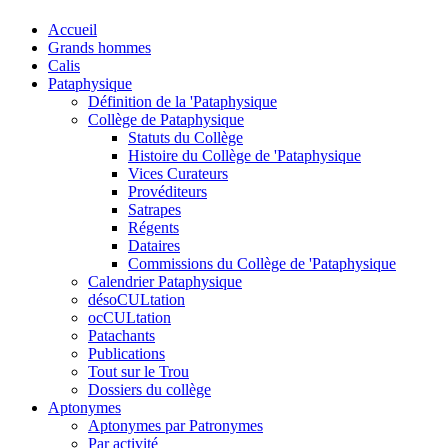
Accueil
Grands hommes
Calis
Pataphysique
Définition de la 'Pataphysique
Collège de Pataphysique
Statuts du Collège
Histoire du Collège de 'Pataphysique
Vices Curateurs
Provéditeurs
Satrapes
Régents
Dataires
Commissions du Collège de 'Pataphysique
Calendrier Pataphysique
désoCULtation
ocCULtation
Patachants
Publications
Tout sur le Trou
Dossiers du collège
Aptonymes
Aptonymes par Patronymes
Par activité