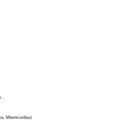
 .
us, Misericordias)