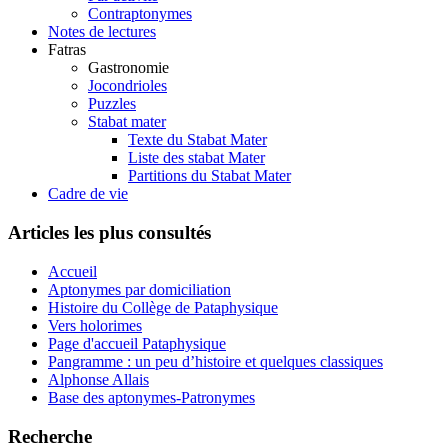
Contraptonymes
Notes de lectures
Fatras
Gastronomie
Jocondrioles
Puzzles
Stabat mater
Texte du Stabat Mater
Liste des stabat Mater
Partitions du Stabat Mater
Cadre de vie
Articles les plus consultés
Accueil
Aptonymes par domiciliation
Histoire du Collège de Pataphysique
Vers holorimes
Page d'accueil Pataphysique
Pangramme : un peu d’histoire et quelques classiques
Alphonse Allais
Base des aptonymes-Patronymes
Recherche