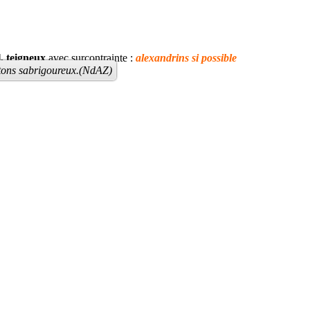
l, teigneux
avec surcontrainte :
alexandrins si possible
stons sabrigoureux.(NdAZ)