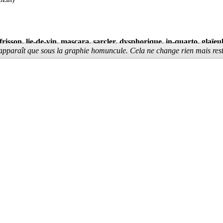
 frisson, lie-de-vin, mascara, sarcler, dysphorique, in-quarto, glaïeu
'apparaît que sous la graphie homuncule. Cela ne change rien mais re