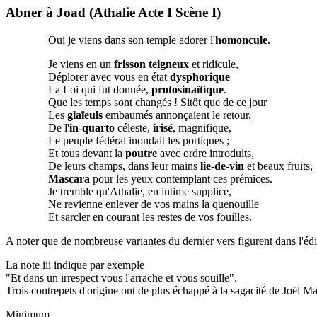
Abner à Joad (Athalie Acte I Scène I)
Oui je viens dans son temple adorer l'
homoncule
.
Je viens en un
frisson teigneux
et ridicule,
Déplorer avec vous en état
dysphorique
La Loi qui fut donnée,
protosinaïtique
.
Que les temps sont changés ! Sitôt que de ce jour
Les
glaïeuls
embaumés annonçaient le retour,
De l'
in-quarto
céleste,
irisé
, magnifique,
Le peuple fédéral inondait les portiques ;
Et tous devant la
poutre
avec ordre introduits,
De leurs champs, dans leur mains
lie-de-vin
et beaux fruits,
Mascara
pour les yeux contemplant ces prémices.
Je tremble qu'Athalie, en intime supplice,
Ne revienne enlever de vos mains la quenouille
Et sarcler en courant les restes de vos fouilles.
A noter que de nombreuse variantes du dernier vers figurent dans l'é
La note iii indique par exemple
"Et dans un irrespect vous l'arrache et vous souille".
Trois contrepets d'origine ont de plus échappé à la sagacité de Joël 
Minimum