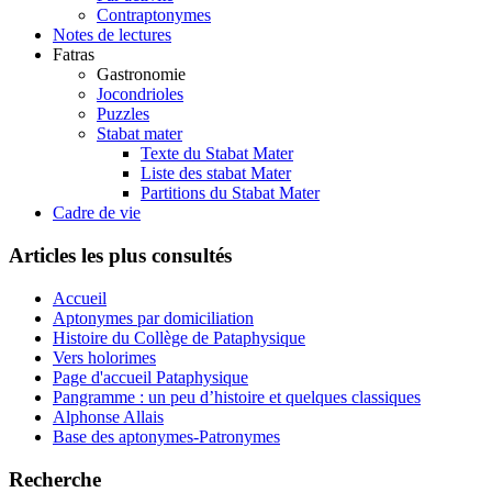
Contraptonymes
Notes de lectures
Fatras
Gastronomie
Jocondrioles
Puzzles
Stabat mater
Texte du Stabat Mater
Liste des stabat Mater
Partitions du Stabat Mater
Cadre de vie
Articles les plus consultés
Accueil
Aptonymes par domiciliation
Histoire du Collège de Pataphysique
Vers holorimes
Page d'accueil Pataphysique
Pangramme : un peu d’histoire et quelques classiques
Alphonse Allais
Base des aptonymes-Patronymes
Recherche