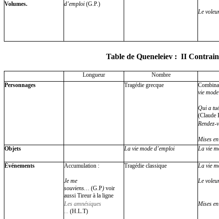
Volumes.
d’emploi
(G.P.)
Le voleu
Table de Queneleiev
: II Contrain
Longueur
Nombre
Personnages
Tragédie grecque
Combinato
vie mode
Qui a tu
(Claude 
Rendez-v
Mises en
Objets
La vie mode d’emploi
La vie m
Événements
Accumulation :
Tragédie classique
La vie m
Je me
Le voleur
souviens…
(G.P
)
voir
aussi
Tireur à la ligne
Les amnésiques
Mises en 
...
(H.L.T)