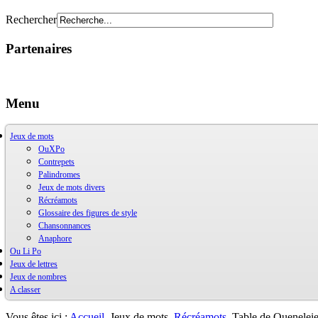
Rechercher
Partenaires
Menu
Jeux de mots
OuXPo
Contrepets
Palindromes
Jeux de mots divers
Récréamots
Glossaire des figures de style
Chansonnances
Anaphore
Ou Li Po
Jeux de lettres
OuLiPo
Jeux de nombres
Base de la Bibliothèque Oulipienne
A classer
Oulipiens
Ludimath
G. Perec
Base Ludimath
Ecrit par des oulipiens
Ludimaths : bibliographie
Bibliographie
Vous êtes ici :
Accueil
Jeux de mots
Récréamots
Table de Quenelei