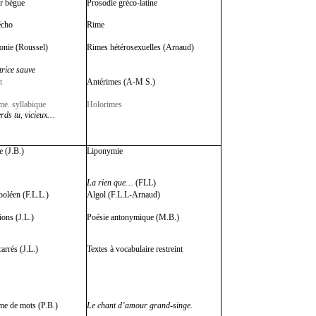
r bègue
Prosodie gréco-latine
écho
Rime
nie (Roussel)
Rimes hétérosexuelles (Arnaud)
trice sauve
t
Antérimes (A-M S.)
me. syllabique
Holorimes
rds tu, vicieux…
e (J.B.)
Liponymie
La rien que…
(FLL)
oléen (F.L.L.)
Algol (F.L.L-Arnaud)
ions (J.L.)
Poésie antonymique (M.B.)
arrés (J.L.)
Textes à vocabulaire restreint
me de mots (P.B.)
Le chant d’amour grand-singe.