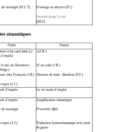
r de nostalgie
(H.L.T)
Fromage ou dessert
(FC)
Joconde jusqu’à cent
(HLT)
tes sémantiques
Ordre
Nature
ire et bi-carré latin
La
e
(J.R.)
 d’emploi
é le duc de Densmore…
31 au cube
(J.R.)
Berge.)
ous chez François (J.B.)
Absence de texte :
Banlieue
(P.F.)
 tropes
(J.J.)
ode d’emploi
La vie mode d’emploi
ode d’emploi
Amplification sémantique
 de nostalgie
Proverbes liftés
tropes (J.J.)
Traduction homosémantique avec mod.
de genre.