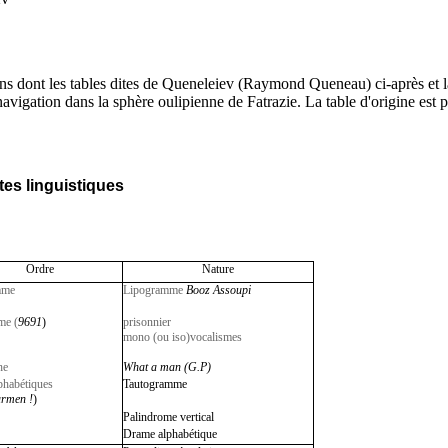
cations dont les tables dites de Queneleiev (Raymond Queneau) ci-après 
vigation dans la sphère oulipienne de Fatrazie. La table d'origine est pa
tes linguistiques
Ordre
Nature
mme
Lipogramme
Booz Assoupi
me (
9691
)
prisonnier
mono (ou iso)vocalismes
he
What a man (G.P)
lphabétiques
Tautogramme
armen !
)
Palindrome vertical
Drame alphabétique