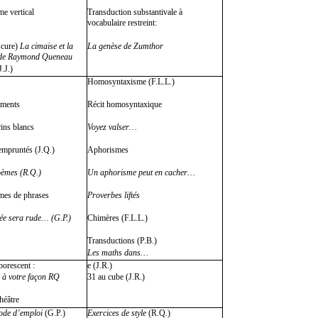
me vertical
Transduction substantivale à
vocabulaire restreint:
scure)
La cimaise et la
La genèse de Zumthor
 de Raymond Queneau
J.J.)
Homosyntaxisme (F.L.L.)
ements
Récit homosyntaxique
ins blancs
Voyez valser…
mpruntés (J.Q.)
Aphorismes
èmes (R.Q.)
Un aphorisme peut en cacher…
mes de phrases
Proverbes liftés
ée sera rude… (G.P.)
Chimères (F.L.L.)
Transductions (P.B.)
Les maths dans…
borescent :
e
(J.R.)
 à votre façon RQ
31 au cube (J.R.)
héâtre
ode d’emploi
(G.P.)
Exercices de style
(R.Q.)