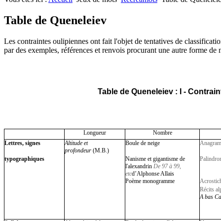
Nombres premiers
Les jeux
Carrés magiques
Alphabet
Table de Queneleiev
Jouez carré
La vie mode d'emploi
Les contraintes oulipiennes ont fait l'objet de tentatives de classifi
par des exemples, références et renvois procurant une autre forme de na
Table de Queneleiev : I - Contrain
Longueur
Nombre
Lettres, signes
Altitude et
Boule de neige
Anagra
profondeur
(M.B.)
typographiques
Nanisme et gigantisme de
Palindro
l'alexandrin
De 97 à 99,
etc
d’Alphonse Allais
Poème monogramme
Acrostic
Récits a
A bas C