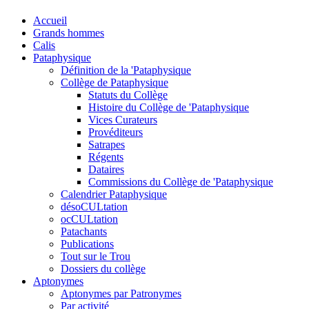
Accueil
Grands hommes
Calis
Pataphysique
Définition de la 'Pataphysique
Collège de Pataphysique
Statuts du Collège
Histoire du Collège de 'Pataphysique
Vices Curateurs
Provéditeurs
Satrapes
Régents
Dataires
Commissions du Collège de 'Pataphysique
Calendrier Pataphysique
désoCULtation
ocCULtation
Patachants
Publications
Tout sur le Trou
Dossiers du collège
Aptonymes
Aptonymes par Patronymes
Par activité