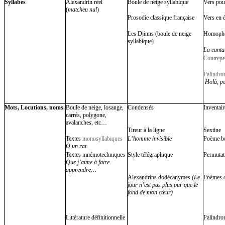
Syllabes
Alexandrin réel
Boule de neige syllabique
Vers pou
(
matcheu nul
)
Prosodie classique française
Vers en 
Les Djinns (boule de neige
Homopho
syllabique)
La canta
Contrepe
Palindro
Holà, pe
Mots, Locutions, noms.
Boule de neige, losange,
Condensés
Inventair
carrés, polygone,
avalanches, etc…
Tireur à la ligne
Sextine
Textes
monosyllabiques
L’homme invisible
Poème bo
O un rat.
Textes mnémotechniques
Style télégraphique
Permutat
Que j’aime à faire
apprendre…
Alexandrins dodécanymes
(Le
Poèmes c
jour n’est pas plus pur que le
fond de mon cœur)
Littérature définitionnelle
Palindro