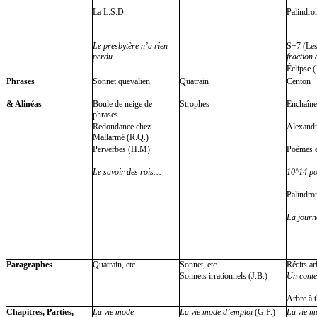
La L.S.D.
Palindro
Le presbytère n’a rien
S+7 (Le
perdu…
fraction
Éclipse (
Phrases
Sonnet quevalien
Quatrain
Centon
& Alinéas
Boule de neige de
Strophes
Enchaîn
phrases
Redondance chez
Alexandr
Mallarmé (R.Q.)
Perverbes (H.M)
Poèmes e
Le savoir des rois…
10^14 po
Palindro
La journ
Paragraphes
Quatrain, etc.
Sonnet, etc.
Récits ar
Sonnets irrationnels (J.B.)
Un conte
Arbre à t
Chapitres, Parties,
La vie mode
La vie mode d’emploi
(G.P.)
La vie m