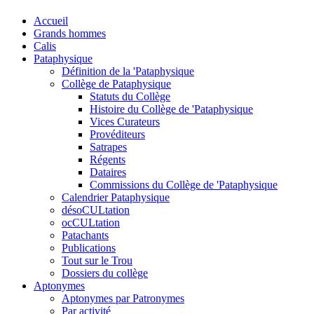
Accueil
Grands hommes
Calis
Pataphysique
Définition de la 'Pataphysique
Collège de Pataphysique
Statuts du Collège
Histoire du Collège de 'Pataphysique
Vices Curateurs
Provéditeurs
Satrapes
Régents
Dataires
Commissions du Collège de 'Pataphysique
Calendrier Pataphysique
désoCULtation
ocCULtation
Patachants
Publications
Tout sur le Trou
Dossiers du collège
Aptonymes
Aptonymes par Patronymes
Par activité